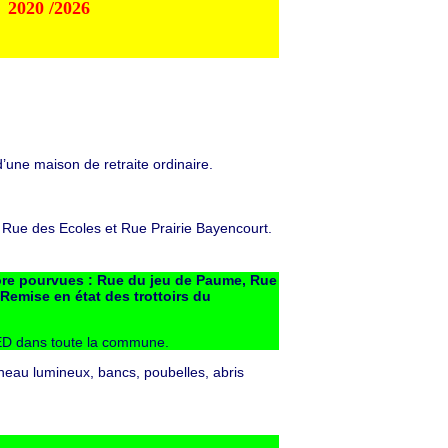
020 /2026
’une maison de retraite ordinaire.
 Rue des Ecoles et Rue Prairie Bayencourt.
re pourvues : Rue du jeu de Paume, Rue
Remise
en état des trottoirs du
ED dans toute la commune.
nneau lumineux, bancs, poubelles, abris