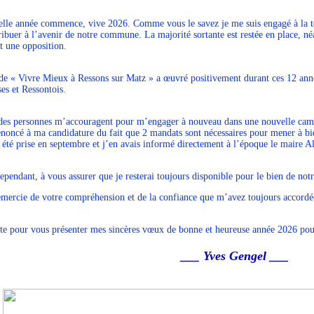
lle année commence, vive 2026. Comme vous le savez je me suis engagé à la tê
ibuer à l’avenir de notre commune. La majorité sortante est restée en place, n
t une opposition.
de « Vivre Mieux à Ressons sur Matz » a œuvré positivement durant ces 12 anné
es et Ressontois.
des personnes m’accouragent pour m’engager à nouveau dans une nouvelle camp
enoncé à ma candidature du fait que 2 mandats sont nécessaires pour mener à bie
 été prise en septembre et j’en avais informé directement à l’époque le maire A
 cependant, à vous assurer que je resterai toujours disponible pour le bien de n
emercie de votre compréhension et de la confiance que m’avez toujours accordé
ite pour vous présenter mes sincères vœux de bonne et heureuse année 2026 pour
___ Yves Gengel ___