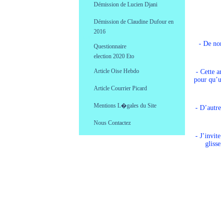
Démission de Lucien Djani
.
Démission de Claudine Dufour en
.
2016
Election 20
- De nom
Questionnaire
0
election 2020
.
Article Oise Hebdo
- Cette 
.
pour qu’un
Article Courrier Picard
.
Mentions L�gales du Site
- D’autre
.
Nous Contactez
.
- J’invit
gliss