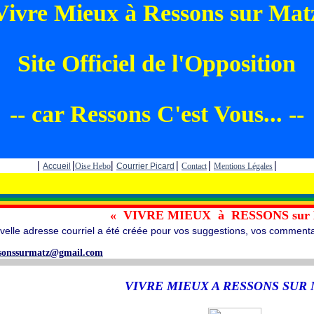
Vivre Mieux à Ressons sur Mat
Site Officiel de l'Opposition
-- car Ressons C'est Vous... --
|
|
|
|
|
|
Accueil
Oise Hebo
Courrier Picard
Contact
Mentions Légales
« VIVRE MIEUX à RESSONS sur
velle adresse courriel a été créée pour vos suggestions, vos commentai
ssonssurmatz@gmail.com
VIVRE MIEUX A RESSONS SUR