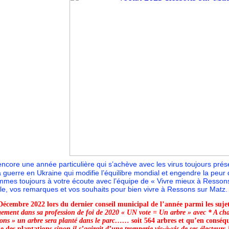
ncore une année particulière qui s’achève avec les virus toujours prése
a guerre en Ukraine qui modifie l’équilibre mondial et engendre la peur 
mes toujours à votre écoute avec l’équipe de « Vivre mieux à Ressons 
le, vos remarques et vos souhaits pour bien vivre à Ressons sur Matz.
Décembre 2022 lors du dernier conseil municipal de l’année parmi les suje
gement
dans sa profession de foi de 2020 «
UN vote = Un arbre
» avec * A cha
ons » un arbre sera planté dans le parc……
soit
564 arbres
et qu’en conséqu
e des plantations
sinon il s’agirait d’une tromperie vis-à-vis de ses électeurs 