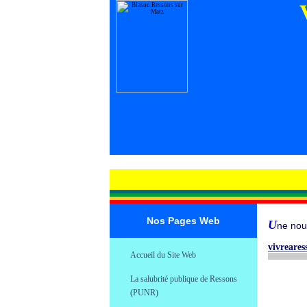
Nos Pages Web
U
ne nou
.
vivreare
Accueil du Site Web
.
La salubrité publique de Ressons
.
(PUNR)
.