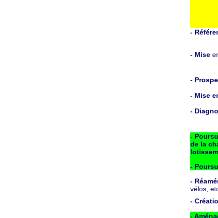
- Référ
- Mise
en
- Prospe
- Mise e
- Diagn
- Poursu
de la ch
lotissem
- Poursu
- Réam
vélos, e
- Créati
- Amén