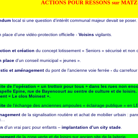
ACTIONS POUR RESSONS sur MATZ 2
endum
local si une question d’intérêt communal majeur devait se poser.
 place d’une vidéo-protection officielle -
Voisins
vigilants.
ction et création
du concept lotissement « Seniors » sécurisé et non d
n place
d’un conseil municipal « jeunes ».
ostic et aménagement
du pont de l’ancienne voie ferrée
-
du carrefour
ite de l’opération « un trottoir pour tous
»
dans les rues non enco
apelle Epine, rue de Bayencourt au centre de culture et de loisirs.
ent « Le clos Moinest ».
ite
de l’échange des anciennes ampoules « éclairage publique » en L
énagement
de la signalisation routière et achat de mobilier urbain : pa
tc…
on
d’un vrai parc pour enfants –
implantation
d’un city stade
.
agement
de la zone verte et de loisirs sur ancien site de la laiterie.