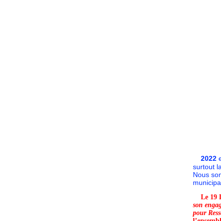
2022
e
surtout l
Nous som
municipa
L
e 19 
son enga
pour Ress
l’ensembl