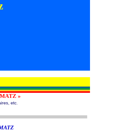
z
 MATZ »
res, etc.
 MATZ