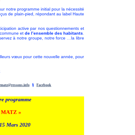
sur notre programme initial pour la nécessité
çus de plain-pied, répondant au label Haute
rticipation active par nos questionnements et
re commune et
de l’ensemble des habitants
.
rvez à notre groupe, notre force …la libre
lleurs vœux pour cette nouvelle année, pour
z
§
rmatz@ressons.info
Facebook
tre programme
r MATZ »
u 15 Mars 2020