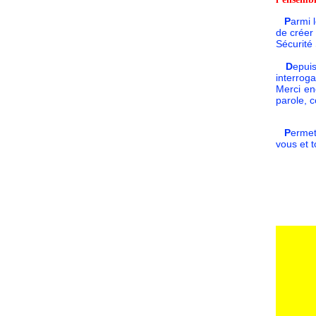
P
armi 
de créer
Sécurité
D
epuis
interrog
Merci en
parole, 
P
ermet
vous et 