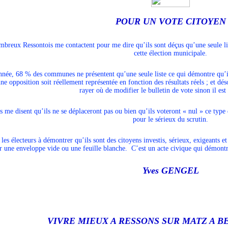
POUR UN VOTE CITOYEN
breux Ressontois me contactent pour me dire qu’ils sont déçus qu’une seule list
cette élection municipale.
année, 68 % des communes ne présentent qu’une seule liste ce qui démontre qu’i
e opposition soit réellement représentée en fonction des résultats réels ; et dé
rayer où de modifier le bulletin de vote sinon il est
s me disent qu’ils ne se déplaceront pas ou bien qu’ils voteront « nul » ce type
pour le sérieux du scrutin.
e les électeurs à démontrer qu’ils sont des citoyens investis, sérieux, exigeants et
er une enveloppe vide ou une feuille blanche. C’est un acte civique qui démontre
Yves GENGEL
VIVRE MIEUX A RESSONS SUR MATZ A B