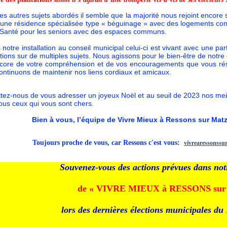
les autres sujets abordés il semble que la majorité nous rejoint encore 
 une résidence spécialisée type « béguinage » avec des logements con
 Santé pour les seniors avec des espaces communs.
 notre installation au conseil municipal celui-ci est vivant avec une pa
ations sur de multiples sujets. Nous agissons pour le bien-être de not
core de votre compréhension et de vos encouragements que vous rése
continuons de maintenir nos liens cordiaux et amicaux.
tez-nous de vous adresser un joyeux Noël et au seuil de 2023 nos mei
tous ceux qui vous sont chers.
Bien à vous, l’équipe de Vivre Mieux à Ressons sur Mat
T
oujours proche de vous,
car Ressons c'est vous
:
vivrearessonssu
Souvenez-vous des actions prévues dans no
de « VIVRE MIEUX à RESSONS su
lors des dernières élections municipales d