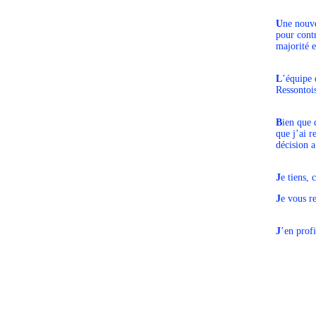
U
ne nouve
pour contr
majorité e
L
’équipe 
Ressontois
B
ien que 
que j’ai r
décision a
J
e tiens,
J
e vous r
J
’en prof