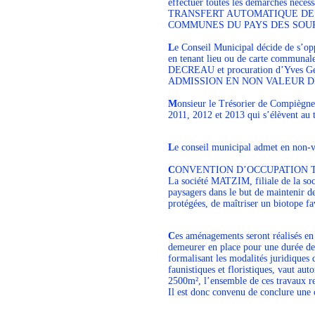
effectuer toutes les démarches nécess
TRANSFERT AUTOMATIQUE DE
COMMUNES DU PAYS DES SOU
L
e Conseil Municipal décide de s’o
en tenant lieu ou de carte communa
DECREAU et procuration d’Yves Ge
ADMISSION EN NON VALEUR 
M
onsieur le Trésorier de Compiègne
2011, 2012 et 2013 qui s’élèvent au to
L
e conseil municipal admet en non-v
C
ONVENTION D’OCCUPATION 
La société MATZIM, filiale de la so
paysagers dans le but de maintenir d
protégées, de maîtriser un biotope fav
C
es aménagements seront réalisés en
demeurer en place pour une durée de 
formalisant les modalités juridiques 
faunistiques et floristiques, vaut au
2500m², l’ensemble de ces travaux r
Il est donc convenu de conclure une