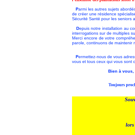
P
armi les autres sujets abordés
de créer une résidence spéciali
Sécurité Santé pour les senior
D
epuis notre installation au c
interrogations sur de multiples 
Merci encore de votre compréhe
parole, continuons de maintenir 
P
ermettez-nous de vous adress
vous et tous ceux qui vous sont 
Bien à vous,
T
oujours proc
Souv
lors