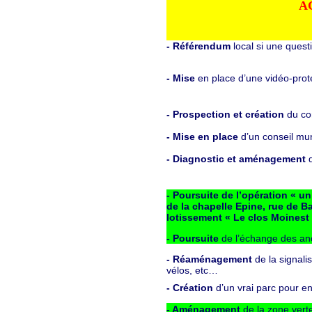
A
- Référendum
local si une ques
- Mise
en place d’une vidéo-protec
- Prospection et création
du con
- Mise en place
d’un conseil mun
- Diagnostic et aménagement
- Poursuite de l’opération « un
de la chapelle Epine, rue de Ba
lotissement « Le clos Moinest 
- Poursuite
de l’échange des an
- Réaménagement
de la signali
vélos, etc…
- Création
d’un vrai parc pour e
- Aménagement
de la zone verte 