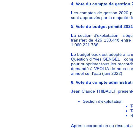
4. Vote du compte de gestion
L
es comptes de gestion 2020 pr
sont approuvés par la majorité
5. Vote du budget primitif 202
L
a section d’exploitation s’éq
transfert de 426 130.44€ entre
1 060 221.73€
L
e budget eaux est adopté à la
Question d’Yves GENGEL : compte
pour supprimer tous les raccor
demandé à VEOLIA de nous comm
annuel sur l’eau (juin 2022)
6. Vote du compte administrati
J
ean Claude THIBAULT, présente 
Section d’exploitation
T
T
R
A
près incorporation du résultat 