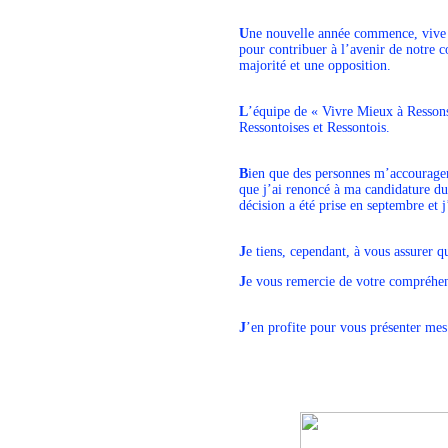
U
ne nouvelle année commence, vive 
pour contribuer à l’avenir de notre 
majorité et une opposition.
L
’équipe de « Vivre Mieux à Ressons
Ressontoises et Ressontois.
B
ien que des personnes m’accourage
que j’ai renoncé à ma candidature du
décision a été prise en septembre et
J
e tiens, cependant, à vous assurer 
J
e vous remercie de votre compréhen
J
’en profite pour vous présenter mes