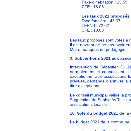
T
axe d’habitation : 19.59
C
FE : 18.03
Les taux 2021 proposés 
Taxe foncière : 43.07
TFPNB : 72.62
CFE : 18.03
L
es taux proposés sont votés à 
I
l est navrant de ne pas avoir eu
Maire manquait de pédagogie.
9. Subventions 2021 aux asso
I
ntervention de Sébastien JULL
normalement et connaissent des
exceptionnel aux associations 
prévues, demande d’annuler la su
titre exceptionnel.
L
e conseil municipal valide la p
Suggestion de Sophie AVRIL : pour
associations locales.
10. Vote du budget 2021 de l
L
e budget 2021 de la commune 