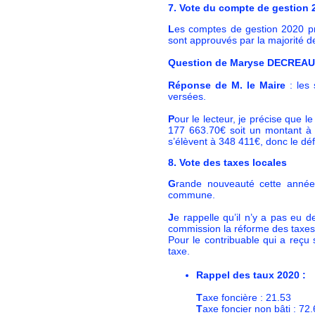
7. Vote du compte de gestion
L
es comptes de gestion 2020 pr
sont approuvés par la majorité
Question de Maryse DECREA
Réponse de M. le Maire
: les 
versées.
P
our le lecteur, je précise que
177 663.70€ soit un montant à 
s’élèvent à 348 411€, donc le défic
8. Vote des taxes locales
G
rande nouveauté cette année,
commune.
J
e rappelle qu’il n’y a pas eu d
commission la réforme des taxes 
Pour le contribuable qui a reçu
taxe.
Rappel des taux 2020 :
T
axe foncière : 21.53
T
axe foncier non bâti : 72