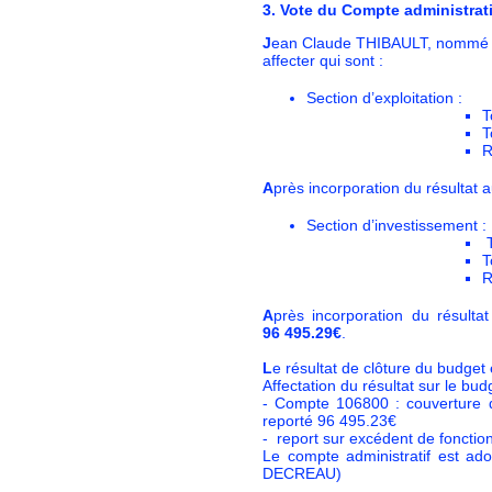
3.
V
ote du Compte administrati
J
ean Claude THIBAULT, nommé pré
affecter qui sont :
Section d’exploitation :
T
T
R
A
près incorporation du résultat 
Section d’investissement :
T
T
R
A
près incorporation du résulta
96 495.29€
.
L
e résultat de clôture du budge
Affectation du résultat sur le bu
- Compte 106800 : couverture d
reporté 96 495.23€
- report sur excédent de foncti
Le compte administratif est ad
DECREAU)