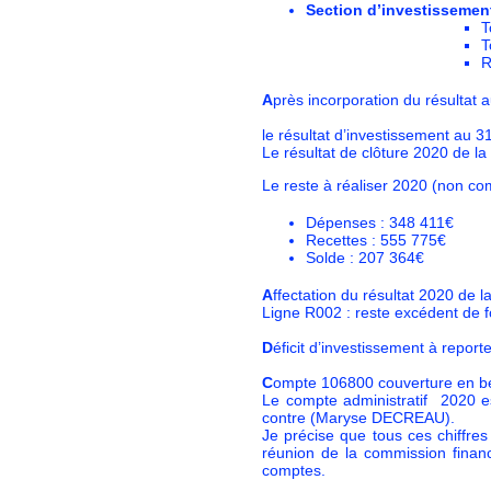
Section d’investissemen
T
T
R
A
près incorporation du résultat
le résultat d’investissement au 3
Le résultat de clôture 2020 de 
Le reste à réaliser 2020 (non c
Dépenses : 348 411€
Recettes : 555 775€
Solde : 207 364€
A
ffectation du résultat 2020 de
Ligne R002 : reste excédent de 
D
éficit d’investissement à repor
C
ompte 106800 couverture en be
Le compte administratif 2020 e
contre (Maryse DECREAU).
Je précise que tous ces chiffres
réunion de la commission financ
comptes.