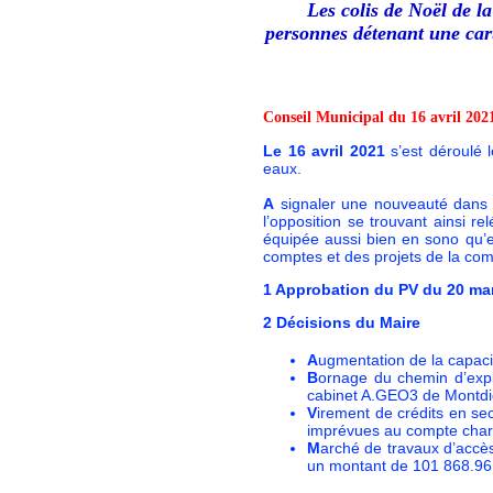
Les colis de Noël de l
personnes détenant une cart
Conseil Municipal du 16 avril 202
Le 16 avril 2021
s’est déroulé 
eaux.
A
signaler une nouveauté dans l’
l’opposition se trouvant ainsi re
équipée aussi bien en sono qu’
comptes et des projets de la c
1
Approbation du PV du 20 mar
2 Décisions du Maire
A
ugmentation de la capac
B
ornage du chemin d’expl
cabinet A.GEO3 de Montdid
V
irement de crédits en s
imprévues au compte charg
M
arché de travaux d’acc
un montant de 101 868.96