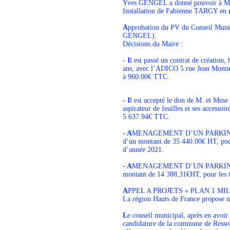
Yves GENGEL a donné pouvoir à M
Installation de Fabienne TARGY e
A
pprobation du PV du Conseil Muni
GENGEL).
Décisions du Maire :
- I
l est passé un contrat de créatio
ans, avec l’ADICO 5 rue Jean Monne
à 960.00€ TTC.
- I
l est accepté le don de M. et Mm
aspirateur de feuilles et ses accessoi
5 637.94€ TTC.
- A
MENAGEMENT D’UN PARKING AUX
d’un montant de 35 440.00€ HT, pour
d’année 2021.
- A
MENAGEMENT D’UN PARKING AUX
montant de 14 388,31€HT, pour les t
A
PPEL A PROJETS « PLAN 1 MI
La région Hauts de France propose u
L
e conseil municipal, après en avoir
candidature de la commune de Res