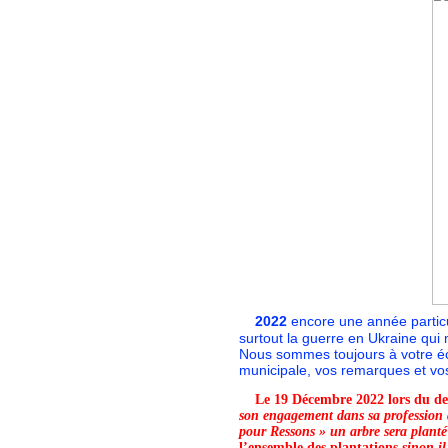
2022
encore une année particul
surtout la guerre en Ukraine qui 
Nous sommes toujours à votre éc
municipale, vos remarques et vos
L
e 19 Décembre 2022 lors du der
son engagement
dans sa profession 
pour Ressons » un arbre sera plan
l’ensemble des plantations
sinon il