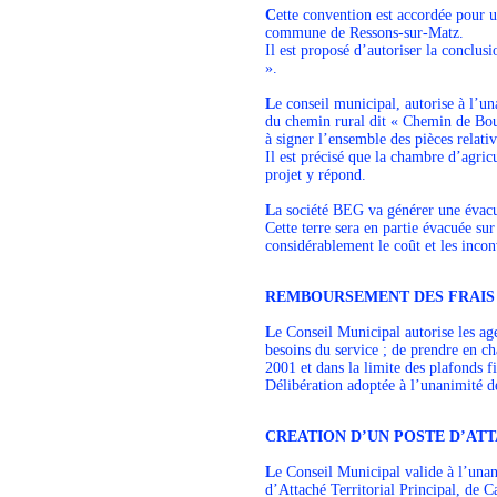
C
ette convention est accordée pour u
commune de Ressons-sur-Matz.
Il est proposé d’autoriser la concl
».
L
e conseil municipal, autorise à l’
du chemin rural dit « Chemin de Bour
à signer l’ensemble des pièces relativ
Il est précisé que la chambre d’agricu
projet y répond.
L
a société BEG va générer une évacu
Cette terre sera en partie évacuée sur
considérablement le coût et les inconv
REMBOURSEMENT DES FRAIS 
L
e Conseil Municipal autorise les ag
besoins du service ; de prendre en ch
2001 et dans la limite des plafonds f
Délibération adoptée à l’unanimité de
CREATION D’UN POSTE D’AT
L
e Conseil Municipal valide à l’una
d’Attaché Territorial Principal, de C