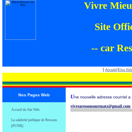
Vivre Mieu
Site Offi
-- car Res
|
|
Accueil
Oise He
Nos Pages Web
U
ne nouvelle adresse courriel a
.
vivrearessonssurmatz@gmail.com
Accueil du Site Web
.
La salubrité publique de Ressons
.
(PUNR)
.