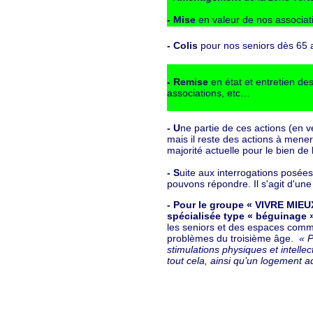
- Mise
en valeur de nos associat
- Colis
pour nos seniors dès 65 
- Remise
en état et entretien de
associations, etc…
- U
ne partie de ces actions (en ve
mais il reste des actions à mene
majorité actuelle pour le bien de
- S
uite aux interrogations posées
pouvons répondre. Il s'agit d'une
- Pour le groupe « VIVRE MIE
spécialisée type « béguinage 
les seniors et des espaces com
problèmes du troisième âge.
« P
stimulations physiques et intelle
tout cela, ainsi qu’un logement a