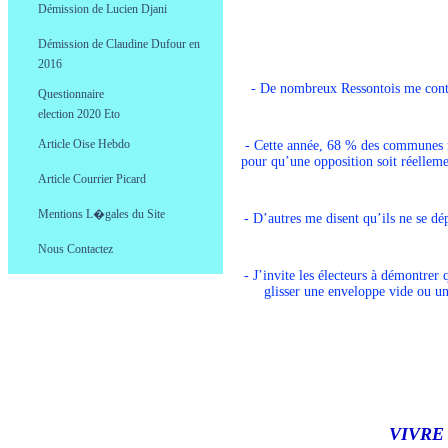
Démission de Lucien Djani
.
Démission de Claudine Dufour en
.
2016
Election 20
- De nombreux Ressontois me contact
Questionnaire
0
election 2020
.
Article Oise Hebdo
- Cette année, 68 % des communes ne
.
pour qu’une opposition soit réellemen
Article Courrier Picard
.
Mentions L�gales du Site
- D’autres me disent qu’ils ne se dé
.
Nous Contactez
.
- J’invite les électeurs à démontrer 
glisser une enveloppe vide ou un
VIVRE