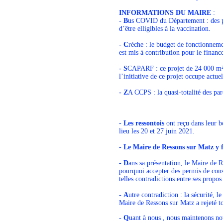
INFORMATIONS DU MAIRE
:
- B
us COVID du Département : des pré
d’être elligibles à la vaccination.
- C
rèche : le budget de fonctionneme
est mis à contribution pour le finan
- S
CAPARF : ce projet de 24 000 m²
l’initiative de ce projet occupe ac
- Z
A CCPS : la quasi-totalité des par
-
Les ressontois
ont reçu dans leur bo
lieu les 20 et 27 juin 2021.
-
Le Maire de Ressons sur Matz y 
-
D
ans sa présentation, le Maire de 
pourquoi accepter des permis de cons
telles contradictions entre ses propos 
-
A
utre contradiction : la sécurité, 
Maire de Ressons sur Matz a rejeté to
-
Q
uant à nous , nous maintenons no